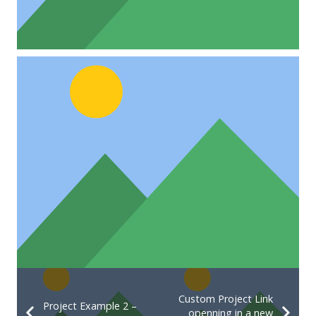
Custom Project Link
Project Example 2 –
openning in a new